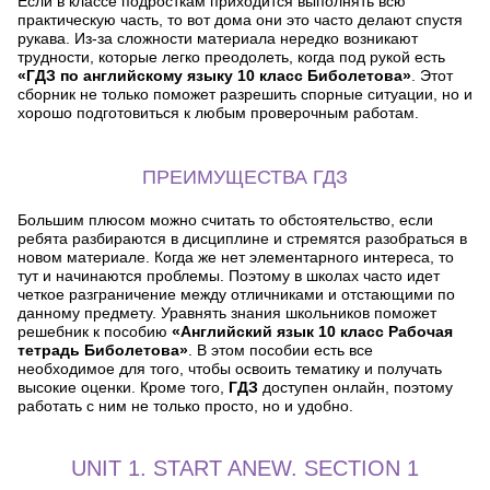
Если в классе подросткам приходится выполнять всю
практическую часть, то вот дома они это часто делают спустя
рукава. Из-за сложности материала нередко возникают
трудности, которые легко преодолеть, когда под рукой есть
«ГДЗ по английскому языку 10 класс Биболетова»
. Этот
сборник не только поможет разрешить спорные ситуации, но и
хорошо подготовиться к любым проверочным работам.
ПРЕИМУЩЕСТВА ГДЗ
Большим плюсом можно считать то обстоятельство, если
ребята разбираются в дисциплине и стремятся разобраться в
новом материале. Когда же нет элементарного интереса, то
тут и начинаются проблемы. Поэтому в школах часто идет
четкое разграничение между отличниками и отстающими по
данному предмету. Уравнять знания школьников поможет
решебник к пособию
«Английский язык 10 класс Рабочая
тетрадь Биболетова»
. В этом пособии есть все
необходимое для того, чтобы освоить тематику и получать
высокие оценки. Кроме того,
ГДЗ
доступен онлайн, поэтому
работать с ним не только просто, но и удобно.
UNIT 1. START ANEW. SECTION 1