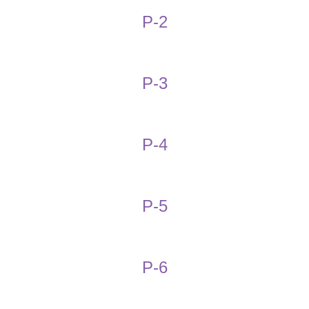
P-2
P-3
P-4
P-5
P-6