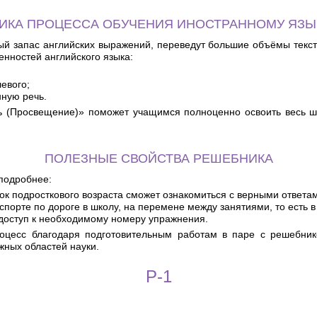
ИКА ПРОЦЕССА ОБУЧЕНИЯ ИНОСТРАННОМУ ЯЗЫ
ый запас английских выражений, переведут большие объёмы тексто
енностей английского языка:
евого;
нную речь.
адь (Просвещение)» поможет учащимся полноценно освоить весь 
ПОЛЕЗНЫЕ СВОЙСТВА РЕШЕБНИКА
оподробнее:
к подросткового возраста сможет ознакомиться с верными ответами
порте по дороге в школу, на перемене между занятиями, то есть 
доступ к необходимому номеру упражнения.
роцесс благодаря подготовительным работам в паре с решебник
жных областей науки.
P-1