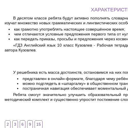
ХАРАКТЕРИСТ
В десятом классе ребята будут активно пополнять словарн
изучат множество новых грамматических и лингвистических особ
как грамотно употреблять настоящее совершённое время;
чем отличаются условные предложения первого типа от нул
как передать приказы, просьбы и предложения через косве
«ГДЗ Английский язык 10 класс Кузовлев - Рабочая тетр
автора Кузовлев.
У решебника есть масса достоинств, остановимся на них п
представлен в онлайн-формате, благодаря чему ребёно
можно подглядеть в «шпаргалку» в общественном транс
постраничная навигация обеспечивает моментальный 
Ребята смогут значительно улучшить образовательный п
методический комплект и существенно упростит постижение сло
2
3
6
9
15