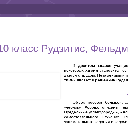
10 класс Рудзитис, Фельдм
В
десятом классе
учащие
некоторых
химия
становится ос
дается с трудом. Незаменимым п
химии является
решебник Рудзи
Объем пособия большой, со
учебнику. Хорошо описаны тем
Предельные углеводороды», «Аль
самостоятельного изучения 
занимательные задания и задачи