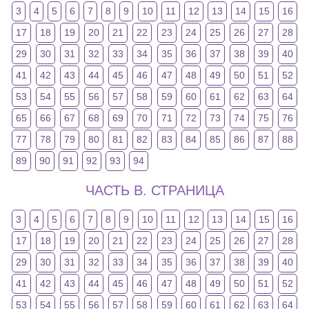
3
4
5
6
7
8
9
10
11
12
13
14
15
16
17
18
19
20
21
22
23
24
25
26
27
28
29
30
31
32
33
34
35
36
37
38
39
40
41
42
43
44
45
46
47
48
49
50
51
52
53
54
55
56
57
58
59
60
61
62
63
64
65
66
67
68
69
70
71
72
73
74
75
76
77
78
79
80
81
82
83
84
85
86
87
88
89
90
91
92
93
94
ЧАСТЬ B. СТРАНИЦА
3
4
5
6
7
8
9
10
11
12
13
14
15
16
17
18
19
20
21
22
23
24
25
26
27
28
29
30
31
32
33
34
35
36
37
38
39
40
41
42
43
44
45
46
47
48
49
50
51
52
53
54
55
56
57
58
59
60
61
62
63
64