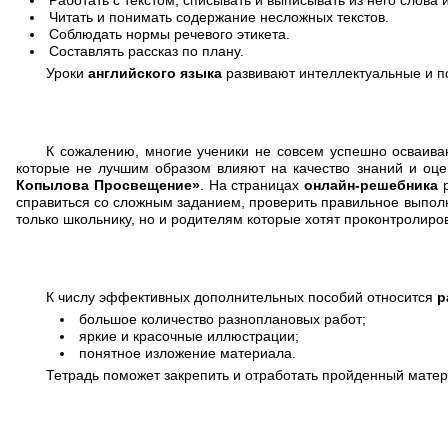
Работать с текстом, списывать и выписывать из него слова 
Читать и понимать содержание несложных текстов.
Соблюдать нормы речевого этикета.
Составлять рассказ по плану.
Уроки
английского языка
развивают интеллектуальные и по
К сожалению, многие ученики не совсем успешно осваива
которые не лучшим образом влияют на качество знаний и оц
Копылова Просвещение»
. На страницах
онлайн-решебника
р
справиться со сложным заданием, проверить правильное выполн
только школьнику, но и родителям которые хотят проконтролиро
К числу эффективных дополнительных пособий относится
р
большое количество разноплановых работ;
яркие и красочные иллюстрации;
понятное изложение материала.
Тетрадь поможет закрепить и отработать пройденный матер