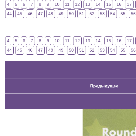
4
5
6
7
8
9
10
11
12
13
14
15
16
17
44
45
46
47
48
49
50
51
52
53
54
55
56
4
5
6
7
8
9
10
11
12
13
14
15
16
17
44
45
46
47
48
49
50
51
52
53
54
55
56
Предыдущее