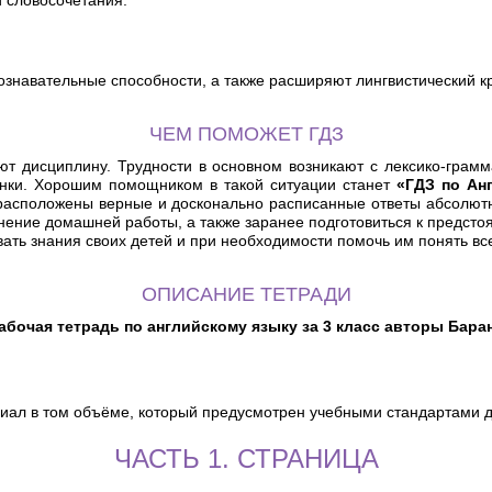
и словосочетания.
знавательные способности, а также расширяют лингвистический к
ЧЕМ ПОМОЖЕТ ГДЗ
ют дисциплину. Трудности в основном возникают с лексико-грамм
енки. Хорошим помощником в такой ситуации станет
«ГДЗ по Ан
асположены верные и досконально расписанные ответы абсолютн
ение домашней работы, а также заранее подготовиться к предсто
вать знания своих детей и при необходимости помочь им понять в
ОПИСАНИЕ ТЕТРАДИ
абочая тетрадь по английскому языку за 3 класс авторы Бара
иал в том объёме, который предусмотрен учебными стандартами дл
ЧАСТЬ 1. СТРАНИЦА