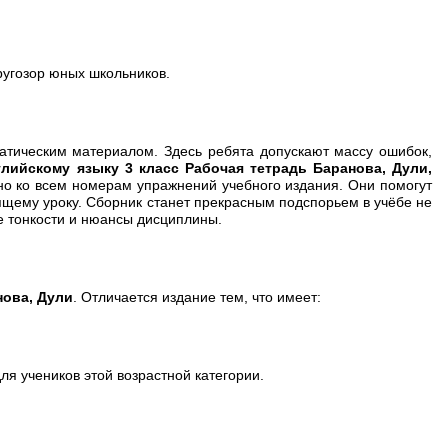
ругозор юных школьников.
атическим материалом. Здесь ребята допускают массу ошибок,
глийскому языку 3 класс Рабочая тетрадь Баранова, Дули,
о ко всем номерам упражнений учебного издания. Они помогут
ящему уроку. Сборник станет прекрасным подспорьем в учёбе не
се тонкости и нюансы дисциплины.
нова, Дули
. Отличается издание тем, что имеет:
я учеников этой возрастной категории.