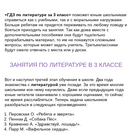
«ГДЗ по литературе за 3 класс»
поможет юным школьникам
справиться как с учебными, так и с моральными нагрузками.
Больше ребятам не придется переживать по любому поводу и
бояться приходить на занятия. Так как дома вместе с
дополнительными пособиями они будут тщательно
прорабатывать материал, то им не покажутся сложными
вопросы, которые может задать учитель. Третьеклассники
будут смело отвечать с места или у доски.
ЗАНЯТИЯ ПО ЛИТЕРАТУРЕ В 3 КЛАССЕ
Вот и наступил третий этап обучения в школе. Два года
знакомства с
литературой
уже позади. За это время многие
школьники кое-чему научились. Даже если предыдущие года
юные читатели оканчивали с хорошими оценками, то сейчас
не время расслабляться. Теперь задача школьников
разобраться в следующих произведениях:
Перовская О. «Ребята и зверята».
Пеннак Д. «Собака Пёс».
Кравченко А. «Здравствуй, лошадь!».
Парр М. «Вафельное сердце».