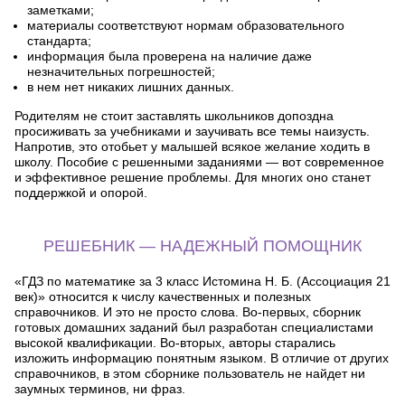
заметками;
материалы соответствуют нормам образовательного
стандарта;
информация была проверена на наличие даже
незначительных погрешностей;
в нем нет никаких лишних данных.
Родителям не стоит заставлять школьников допоздна
просиживать за учебниками и заучивать все темы наизусть.
Напротив, это отобьет у малышей всякое желание ходить в
школу. Пособие с решенными заданиями — вот современное
и эффективное решение проблемы. Для многих оно станет
поддержкой и опорой.
РЕШЕБНИК — НАДЕЖНЫЙ ПОМОЩНИК
«ГДЗ по математике за 3 класс Истомина Н. Б. (Ассоциация 21
век)» относится к числу качественных и полезных
справочников. И это не просто слова. Во-первых, сборник
готовых домашних заданий был разработан специалистами
высокой квалификации. Во-вторых, авторы старались
изложить информацию понятным языком. В отличие от других
справочников, в этом сборнике пользователь не найдет ни
заумных терминов, ни фраз.