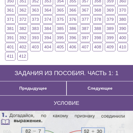
350
351
352
353
354
355
357
358
359
360
361
362
363
364
365
366
367
368
369
370
371
372
373
374
375
376
377
378
379
380
381
382
383
384
385
386
387
388
389
390
391
392
393
394
395
396
397
398
399
400
401
402
403
404
405
406
407
408
409
410
411
412
ЗАДАНИЯ ИЗ ПОСОБИЯ. ЧАСТЬ 1: 1
Предыдущее
Следующее
УСЛОВИЕ