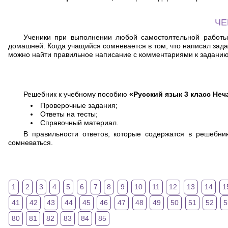
ЧЕ
Ученики при выполнении любой самостоятельной работы 
домашней. Когда учащийся сомневается в том, что написал зад
можно найти правильное написание с комментариями к заданию
Решебник к учебному пособию
«Русский язык 3 класс Не
Проверочные задания;
Ответы на тесты;
Справочный материал.
В правильности ответов, которые содержатся в решебн
сомневаться.
1
2
3
4
5
6
7
8
9
10
11
12
13
14
1
41
42
43
44
45
46
47
48
49
50
51
52
5
80
81
82
83
84
85