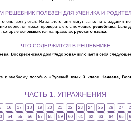
М РЕШЕБНИК ПОЛЕЗЕН ДЛЯ УЧЕНИКА И РОДИТЕ
очень волнуются. Из-за этого они могут выполнить задания неп
ание верно, он может проверить его с помощью
решебника
. Если 
, которые основываются на правилах
русского языка
.
ЧТО СОДЕРЖИТСЯ В РЕШЕБНИКЕ
чаева, Воскресенская дом Федорова»
включает в себя следующе
ике к учебному пособию
«Русский язык 3 класс Нечаева, Во
ЧАСТЬ 1. УПРАЖНЕНИЯ
5
16
17
18
19
20
21
22
23
24
25
26
27
3
54
55
56
57
58
59
60
61
62
63
64
65