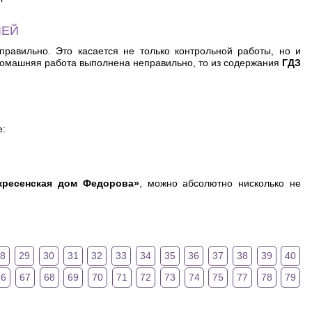
ЛЕЙ
равильно. Это касается не только контрольной работы, но и
домашняя работа выполнена неправильно, то из содержания
ГДЗ
е:
скресенская дом Федорова»
, можно абсолютно нисколько не
28
29
30
31
32
33
34
35
36
37
38
39
40
66
67
68
69
70
71
72
73
74
75
77
78
79