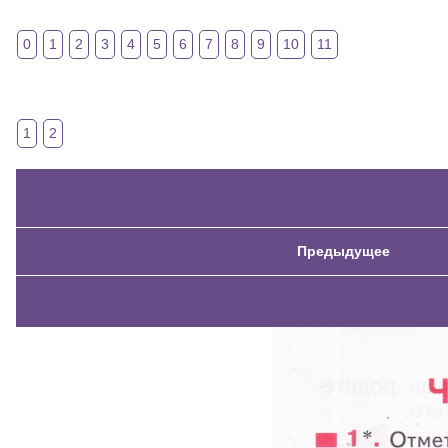
0
1
2
3
4
5
6
7
8
9
10
11
1
2
Предыдущее