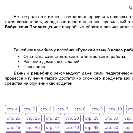
Ч
Не все родители имеют возможность проверять правильно л
такая возможность, иногда они просто не знают правильный о
Бабушкина Просвещение»
подробным образом разъясняется в
Решебник к учебному пособию
«Русский язык 3 класс ра
Ответы на самостоятельные и контрольные работы;
Решение домашних заданий;
Пояснения.
Данный
решебник
рекомендуют даже сами педагогически
процессе изучения такого достаточно сложного предмета как
средства на обучении своих детей.
стр. 4
стр. 5
стр. 6
стр. 7
стр. 8
стр. 9
стр. 10
ст
стр. 25
стр. 26
стр. 27
стр. 28
стр. 29
стр. 30
стр.
стр. 45
стр. 46
стр. 47
стр. 48
стр. 49
стр. 50
стр.