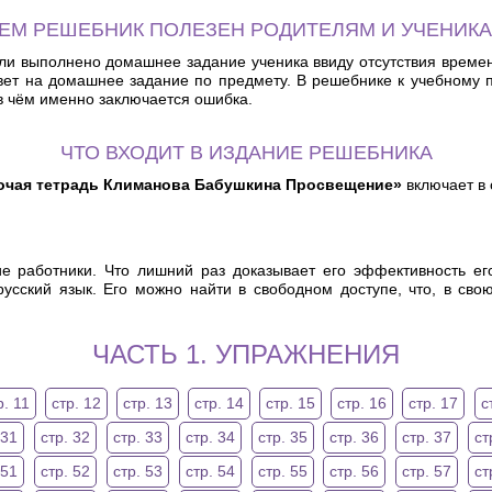
ЕМ РЕШЕБНИК ПОЛЕЗЕН РОДИТЕЛЯМ И УЧЕНИК
и выполнено домашнее задание ученика ввиду отсутствия времени 
твет на домашнее задание по предмету. В решебнике к учебному
 чём именно заключается ошибка.
ЧТО ВХОДИТ В ИЗДАНИЕ РЕШЕБНИКА
бочая тетрадь Климанова Бабушкина Просвещение»
включает в
е работники. Что лишний раз доказывает его эффективность ег
 русский язык. Его можно найти в свободном доступе, что, в св
ЧАСТЬ 1. УПРАЖНЕНИЯ
р. 11
стр. 12
стр. 13
стр. 14
стр. 15
стр. 16
стр. 17
с
 31
стр. 32
стр. 33
стр. 34
стр. 35
стр. 36
стр. 37
ст
 51
стр. 52
стр. 53
стр. 54
стр. 55
стр. 56
стр. 57
ст