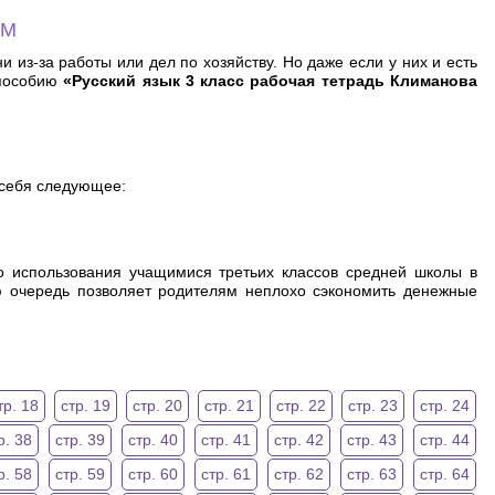
АМ
из-за работы или дел по хозяйству. Но даже если у них и есть
 пособию
«Русский язык 3 класс рабочая тетрадь Климанова
 себя следующее:
о использования учащимися третьих классов средней школы в
ою очередь позволяет родителям неплохо сэкономить денежные
тр. 18
стр. 19
стр. 20
стр. 21
стр. 22
стр. 23
стр. 24
р. 38
стр. 39
стр. 40
стр. 41
стр. 42
стр. 43
стр. 44
р. 58
стр. 59
стр. 60
стр. 61
стр. 62
стр. 63
стр. 64