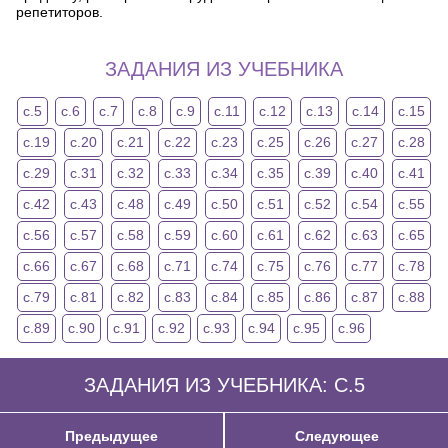
репетиторов.
ЗАДАНИЯ ИЗ УЧЕБНИКА
с.5
с.6
с.7
с.8
с.9
с.11
с.12
с.13
с.14
с.15
с.19
с.20
с.21
с.22
с.23
с.25
с.26
с.27
с.28
с.29
с.31
с.32
с.33
с.34
с.35
с.39
с.40
с.41
с.42
с.43
с.48
с.49
с.50
с.51
с.52
с.54
с.55
с.56
с.57
с.58
с.59
с.60
с.61
с.62
с.63
с.65
с.66
с.67
с.68
с.71
с.74
с.75
с.76
с.77
с.78
с.79
с.81
с.82
с.83
с.84
с.85
с.86
с.87
с.88
с.89
с.90
с.91
с.92
с.93
с.94
с.95
с.96
ЗАДАНИЯ ИЗ УЧЕБНИКА: С.5
Предыдущее
Следующее