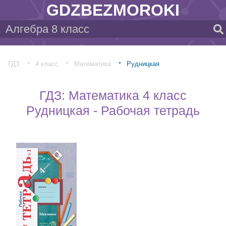
GDZBEZMOROKI
ГДЗ
4 класс
Математика
Рудницкая
ГДЗ: Математика 4 класс
Рудницкая - Рабочая тетрадь