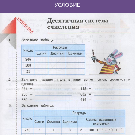
УСЛОВИЕ