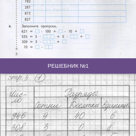
РЕШЕБНИК №1