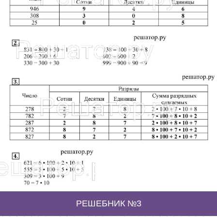
РЕШЕБНИК №3