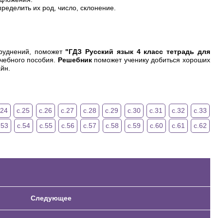
ределить их род, число, склонение.
труднений, поможет
"ГДЗ Русский язык 4 класс тетрадь для
учебного пособия.
Решебник
поможет ученику добиться хороших
йн.
.24
с.25
с.26
с.27
с.28
с.29
с.30
с.31
с.32
с.33
.53
с.54
с.55
с.56
с.57
с.58
с.59
с.60
с.61
с.62
Следующее