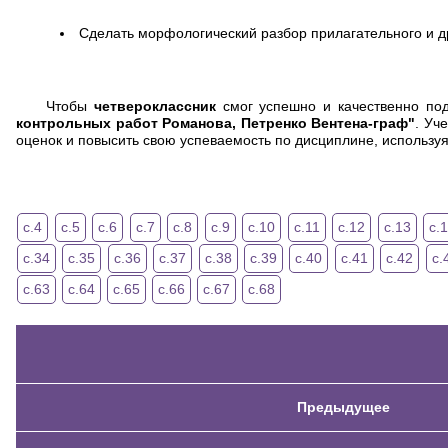
Сделать морфологический разбор прилагательного и д
Чтобы
четвероклассник
смог успешно и качественно под
контрольных работ Романова, Петренко Вентена-граф"
. Уч
оценок и повысить свою успеваемость по дисциплине, использу
с.4
с.5
с.6
с.7
с.8
с.9
с.10
с.11
с.12
с.13
с.
с.34
с.35
с.36
с.37
с.38
с.39
с.40
с.41
с.42
с.
с.63
с.64
с.65
с.66
с.67
с.68
Предыдущее