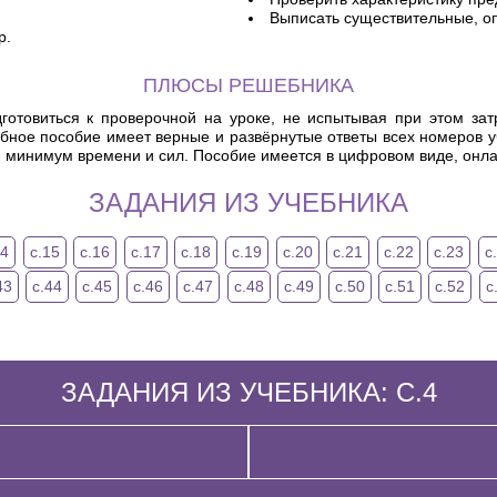
Выписать существительные, оп
р.
ПЛЮСЫ РЕШЕБНИКА
готовиться к проверочной на уроке, не испытывая при этом за
ебное пособие имеет верные и развёрнутые ответы всех номеров 
я минимум времени и сил. Пособие имеется в цифровом виде, онла
ЗАДАНИЯ ИЗ УЧЕБНИКА
14
с.15
с.16
с.17
с.18
с.19
с.20
с.21
с.22
с.23
с
43
с.44
с.45
с.46
с.47
с.48
с.49
с.50
с.51
с.52
с
ЗАДАНИЯ ИЗ УЧЕБНИКА: С.4