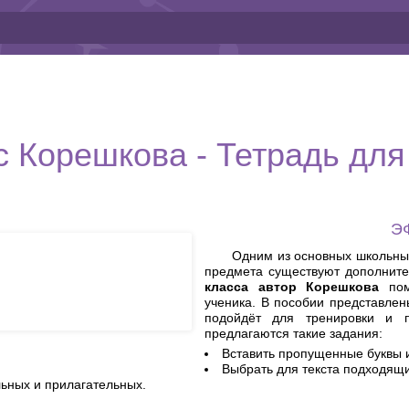
сс Корешкова - Тетрадь дл
Э
Одним из основных школьны
предмета существуют дополнит
класса автор Корешкова
пом
ученика. В пособии представлен
подойдёт для тренировки и п
предлагаются такие задания:
Вставить пропущенные буквы и
Выбрать для текста подходящи
ьных и прилагательных.