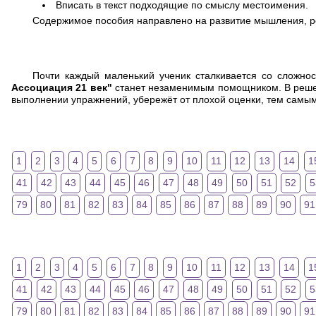
Вписать в текст подходящие по смыслу местоимения.
Содержимое пособия направлено на развитие мышления, ре
Почти каждый маленький ученик сталкивается со сложн
Ассоциация 21 век"
станет незаменимым помощником. В решеб
выполнении упражнений, убережёт от плохой оценки, тем самы
1
2
3
4
5
6
7
8
9
10
11
12
13
14
1
41
42
43
44
45
46
47
48
49
50
51
52
5
79
80
81
82
83
84
85
86
87
88
89
90
91
1
2
3
4
5
6
7
8
9
10
11
12
13
14
1
41
42
43
44
45
46
47
48
49
50
51
52
5
79
80
81
82
83
84
85
86
87
88
89
90
91