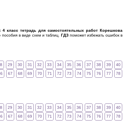
к 4 класс тетрадь для самостоятельных работ Корешкова
пособия в виде схем и таблиц.
ГДЗ
поможет избежать ошибок в
28
29
30
31
32
33
34
35
36
37
38
39
40
66
67
68
69
70
71
72
73
74
75
76
77
78
28
29
30
31
32
33
34
35
36
37
38
39
40
66
67
68
69
70
71
72
73
74
75
76
77
78