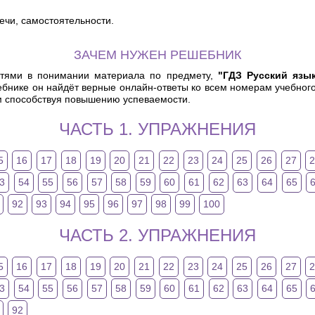
чи, самостоятельности.
ЗАЧЕМ НУЖЕН РЕШЕБНИК
остями в понимании материала по предмету,
"ГДЗ Русский язы
нике он найдёт верные онлайн-ответы ко всем номерам учебного 
м способствуя повышению успеваемости.
ЧАСТЬ 1. УПРАЖНЕНИЯ
5
16
17
18
19
20
21
22
23
24
25
26
27
3
54
55
56
57
58
59
60
61
62
63
64
65
92
93
94
95
96
97
98
99
100
ЧАСТЬ 2. УПРАЖНЕНИЯ
5
16
17
18
19
20
21
22
23
24
25
26
27
3
54
55
56
57
58
59
60
61
62
63
64
65
92