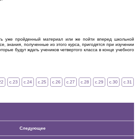
ить уже пройденный материал или же пойти вперед школьной
е, знания, полученные из этого курса, пригодятся при изучении
торые будут ждать учеников четвертого класса в конце учебного
22
с.23
с.24
с.25
с.26
с.27
с.28
с.29
с.30
с.31
Следующее