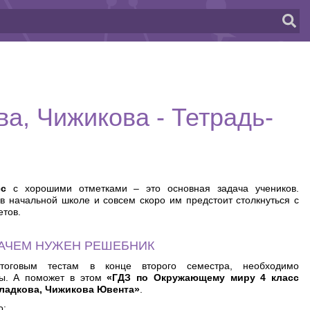
а, Чижикова - Тетрадь-
сс
с хорошими отметками – это основная задача учеников.
 начальной школе и совсем скоро им предстоит столкнуться с
етов.
АЧЕМ НУЖЕН РЕШЕБНИК
итоговым тестам в конце второго семестра, необходимо
ты. А поможет в этом
«ГДЗ по Окружающему миру 4 класс
Гладкова, Чижикова Ювента»
.
о: