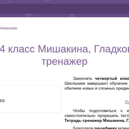
Чижикова
 класс Мишакина, Гладков
тренажер
Закончить
четвертый кла
Школьники завершают обучение в
обилием новых и сложных предм
ва
З
Чтобы подготовиться к 
самостоятельно прорешать тес
Тетрадь-тренажер Мишакина, 
Благодаря
решебнику
можн