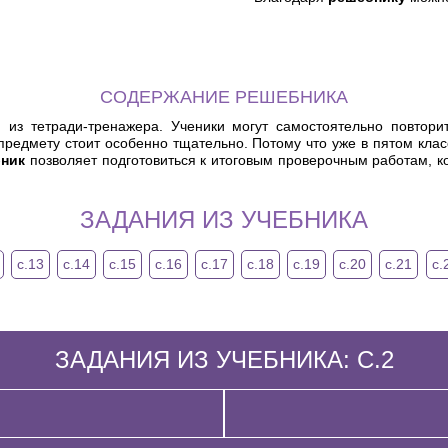
СОДЕРЖАНИЕ РЕШЕБНИКА
из тетради-тренажера. Ученики могут самостоятельно повтор
 предмету стоит особенно тщательно. Потому что уже в пятом класс
ник
позволяет подготовиться к итоговым проверочным работам, ко
ЗАДАНИЯ ИЗ УЧЕБНИКА
с.13
с.14
с.15
с.16
с.17
с.18
с.19
с.20
с.21
с.
ЗАДАНИЯ ИЗ УЧЕБНИКА: С.2