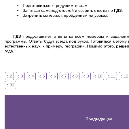
Подготовиться к грядущим тестам.
Заняться самоподготовкой и сверить ответы по
ГДЗ
.
Закрепить материал, пройденный на уроках.
ГДЗ
предоставляет ответы ко всем номерам и заданиям 
программы. Ответы будут всегда под рукой. Готовиться к этому
естественных наук, к примеру, географии. Помимо этого,
решеб
года.
с.2
с.3
с.4
с.5
с.6
с.7
с.8
с.9
с.10
с.11
с.12
с.32
Предыдущее