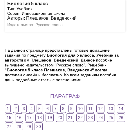
Биология 5 класс
Тип: Учебник
Серия: Инновационная школа
Авторы: Плешаков, Введенский
Издательство: Русское слово
На данной странице представлены готовые домашние
задания по предмету
Биология для 5 класса, Учебник за
авторством Плешаков, Введенский
. Данное пособие
выпущено издательством "Русское слово". Решебник
"Биология 5 класс Плешаков, Введенский"
всегда
доступен онлайн и бесплатно. Ко всем заданиям пособия
даны подробные ответы с пояснениями.
ПАРАГРАФ
1
2
3
4
5
6
7
8
9
10
11
12
13
14
15
16
17
18
19
20
21
22
23
24
25
26
27
28
29
30