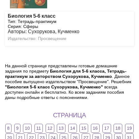
Биология 5-6 класс
Тип: Тетрадь-практикум
Серия: Сферы
Авторы: Сухорукова, Кучменко
Издательство: Просвещение
На данной странице представлены готовые домашние
задания по предмету
Биология для 5-6 класса, Тетрадь-
практикум за авторством Сухорукова, Кучменко
. Данное
пособие выпущено издательством "Просвещение". Решебник
"Биология 5-6 класс Сухорукова, Кучменко"
всегда
доступен онлайн и бесплатно. Ко всем заданиям пособия
даны подробные ответы с пояснениями.
СТРАНИЦА
8
9
10
11
12
13
14
15
16
17
18
19
20
21
22
23
24
25
26
27
28
29
30
31