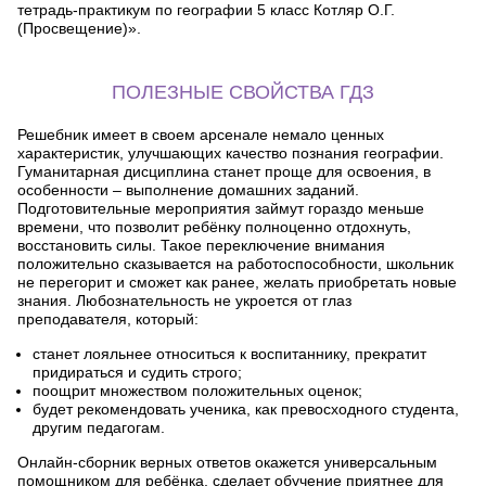
тетрадь-практикум по географии 5 класс Котляр О.Г.
(Просвещение)».
ПОЛЕЗНЫЕ СВОЙСТВА ГДЗ
Решебник имеет в своем арсенале немало ценных
характеристик, улучшающих качество познания географии.
Гуманитарная дисциплина станет проще для освоения, в
особенности – выполнение домашних заданий.
Подготовительные мероприятия займут гораздо меньше
времени, что позволит ребёнку полноценно отдохнуть,
восстановить силы. Такое переключение внимания
положительно сказывается на работоспособности, школьник
не перегорит и сможет как ранее, желать приобретать новые
знания. Любознательность не укроется от глаз
преподавателя, который:
станет лояльнее относиться к воспитаннику, прекратит
придираться и судить строго;
поощрит множеством положительных оценок;
будет рекомендовать ученика, как превосходного студента,
другим педагогам.
Онлайн-сборник верных ответов окажется универсальным
помощником для ребёнка, сделает обучение приятнее для