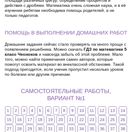
площади различных фигур, определение процентов и
действия с дробями. Математика очень сложная наука, и в её
изучении ребятам необходима помощь родителей, а не
только педагогов.
ПОМОЩЬ В ВЫПОЛНЕНИИ ДОМАШНИХ РАБОТ
Домашние задания сейчас стало проверять на много проще с
появлением решебника. Можно скачать
ГДЗ по математике 5
класс Чесноков
и навсегда забыть об этой проблеме. Мало
того, можно найти примечания самих авторов, которые
помогут освоить материал во внеклассной обстановке. Такой
подход пригодится, если ученик пропустил несколько уроков
по болезни или другим причинам.
САМОСТОЯТЕЛЬНЫЕ РАБОТЫ,
ВАРИАНТ №1
1
2
3
4
5
6
7
8
9
10
11
12
13
14
15
16
17
18
19
20
21
22
23
24
25
26
27
28
29
30
31
32
33
34
35
36
37
38