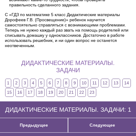
правильность сделанного задания.
С «ГДЗ по математике 5 класс Дидактические материалы
Дорофеев Г.В. (Просвещение)» ребенок научится
самостоятельно справляться с возникающими проблемами.
Теперь не нужно каждый раз звать на помощь родителей или
списывать домашку у одноклассников. Достаточно в работе
использовать решебник, и ни один вопрос не останется
неотвеченным.
ДИДАКТИЧЕСКИЕ МАТЕРИАЛЫ.
ЗАДАЧИ
1
2
3
4
5
6
7
8
9
10
11
12
13
14
15
16
17
18
19
20
21
22
23
ДИДАКТИЧЕСКИЕ МАТЕРИАЛЫ. ЗАДАЧИ: 1
Предыдущее
Следующее