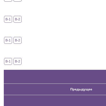
В-1
В-2
В-1
В-2
В-1
В-2
Предыдущее