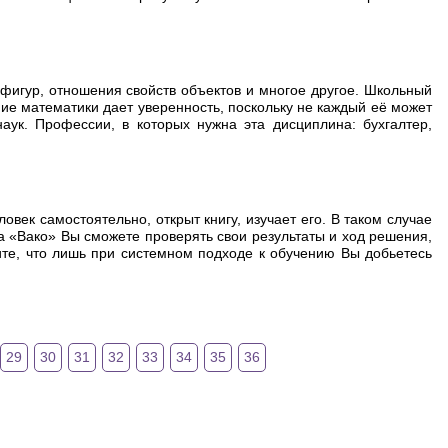
 фигур, отношения свойств объектов и многое другое. Школьный
ание математики дает уверенность, поскольку не каждый её может
аук. Профессии, в которых нужна эта дисциплина: бухгалтер,
век самостоятельно, открыт книгу, изучает его. В таком случае
а «Вако» Вы сможете проверять свои результаты и ход решения,
те, что лишь при системном подходе к обучению Вы добьетесь
29
30
31
32
33
34
35
36