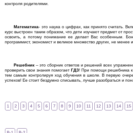
контроля родителями.
Математика
- это наука о цифрах, как принято считать. 
курс выстроен таким образом, что дети изучают предмет от прос
освоить, а потому понимание ее делает Вас особенным. Бону
программист, экономист и великое множество других, не менее 
Решебник
– это сборник ответов и решений всех упражнени
проверить свои знания помогает
ГДЗ
! При помощи решебника к
тем самым контролируя ход обучения в школе. В первую очер
успехов! Ее стоит бездумно списывать, лучше разобраться и пон
1
2
3
4
5
6
7
8
9
10
11
12
13
14
15
В-1
В-2