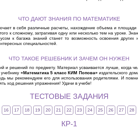
ЧТО ДАЮТ ЗНАНИЯ ПО МАТЕМАТИКЕ
Включает в себя различные расчеты, нахождение объема и площади
того к сложному, затрагивая одну или несколько тем на уроке. Зн
сом к багажа знаний станет то возможность освоения других н
интересных специальностей.
ЧТО ТАКОЕ РЕШЕБНИК И ЗАЧЕМ ОН НУЖЕН
й и решений по предмету. Материал усваивается лучше, когда чело
 учебнику
«Математика 5 класс КИМ Попова»
издательского дом
едь мы рекомендуем его для использования родителями. И помни
ять ход решения упражнения! Удачи в учебе!
ТЕСТОВЫЕ ЗАДАНИЯ
16
17
18
19
20
21
22
23
24
25
26
27
28
КР-1