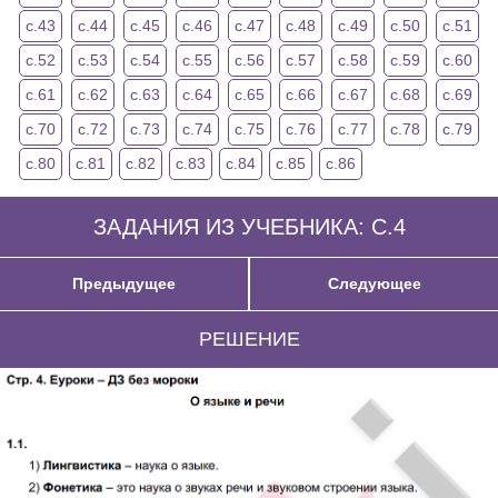
с.43
с.44
с.45
с.46
с.47
с.48
с.49
с.50
с.51
с.52
с.53
с.54
с.55
с.56
с.57
с.58
с.59
с.60
с.61
с.62
с.63
с.64
с.65
с.66
с.67
с.68
с.69
с.70
с.72
с.73
с.74
с.75
с.76
с.77
с.78
с.79
с.80
с.81
с.82
с.83
с.84
с.85
с.86
ЗАДАНИЯ ИЗ УЧЕБНИКА: С.4
Предыдущее
Следующее
РЕШЕНИЕ