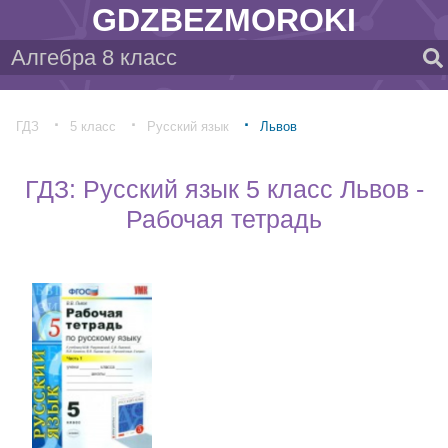
GDZBEZMOROKI
ГДЗ
5 класс
Русский язык
Львов
ГДЗ: Русский язык 5 класс Львов -
Рабочая тетрадь