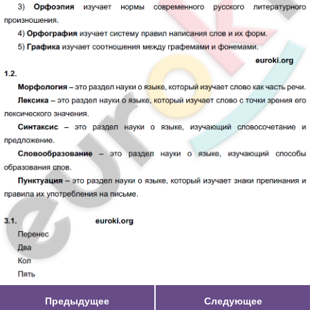
Предыдущее
Следующее