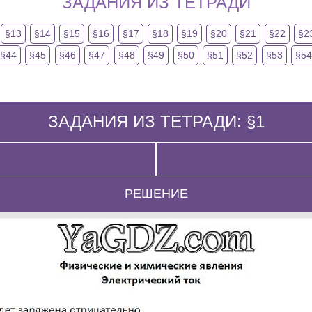
ЗАДАНИЯ ИЗ ТЕТРАДИ
§13
§14
§15
§16
§17
§18
§19
§20
§21
§22
§2
§44
§45
§46
§47
§48
§49
§50
§51
§52
§53
§5
ЗАДАНИЯ ИЗ ТЕТРАДИ: §1
РЕШЕНИЕ