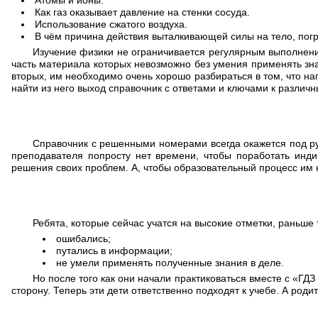
Атомы и ионы.
Как газ оказывает давление на стенки сосуда.
Использование сжатого воздуха.
В чём причина действия выталкивающей силы на тело, погр
Изучение физики не ограничивается регулярным выполнением
часть материала которых невозможно без умения применять зна
вторых, им необходимо очень хорошо разбираться в том, что на
найти из него выход справочник с ответами и ключами к различ
Справочник с решенными номерами всегда окажется под руко
преподавателя попросту нет времени, чтобы поработать инд
решения своих проблем. А, чтобы образовательный процесс им 
Ребята, которые сейчас учатся на высокие отметки, раньше 
ошибались;
путались в информации;
не умели применять полученные знания в деле.
Но после того как они начали практиковаться вместе с «ГДЗ 
сторону. Теперь эти дети ответственно подходят к учебе. А роди