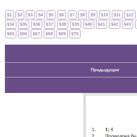
§1
§2
§3
§4
§5
§6
§7
§8
§9
§10
§11
§12
§34
§35
§36
§37
§38
§39
§40
§41
§42
§43
§65
§66
§67
§68
§69
§70
Предыдущее