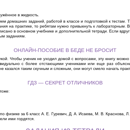
ужённое в жидкость.
 домашних заданий, работой в классе и подготовкой к тестам. Так
ния на практике, то ребятам нужно привыкнуть к лабораторным. В
писано в основном учебнике и дополнительной тетради. Если вдруг 
ным заданиям.
ОНЛАЙН-ПОСОБИЕ В БЕДЕ НЕ БРОСИТ
й. Чтобы ученик не уходил домой с вопросами, эту книгу можно и
ивидуально с более отстающими учениками или еще раз объясни
не казался таким скучным и сложным, они могут смело начать прак
ГДЗ — СЕКРЕТ ОТЛИЧНИКОВ
тоже:
по физике за 6 класс А. Е. Гуревич, Д. А. Исаева, М. В. Краснова,
тели ими гордятся.