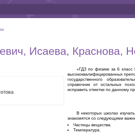
ва
ревич, Исаева, Краснова, Н
«ГДЗ по физике за 6 класс 
высококвалифицированных препод
государственного образовате
справочник от остальных похо
исправить отметки по данному пр
Нотова
В некоторых школах изучать
знакомятся со следующими важн
Частицы вещества.
Температура.