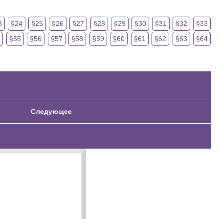
3
§24
§25
§26
§27
§28
§29
§30
§31
§32
§33
4
§55
§56
§57
§58
§59
§60
§61
§62
§63
§64
Следующее