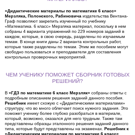
«Дидактические материалы по математике 6 класс»
Мерзляка, Полонского, Рабиновича
издательства Вентана-
Граф позволяют закрепить изученный по учебнику
«Математика. 6 класс» Мерзляка материал, поскольку в нем
собраны 4 варианта упражнений по 229 номеров заданий в
каждом, которые, в свою очередь, разделены по изучаемым
темам. В конце книги даны 2 варианта контрольных работ,
которые также разделены по темам. Этим же пособием могут
свободно пользоваться и преподаватели для составления
контрольных проверочных мероприятий.
ЧЕМ УЧЕНИКУ ПОМОЖЕТ СБОРНИК ГОТОВЫХ
РЕШЕНИЙ?
В
«ГДЗ по математике 6 класс Мерзляк»
собраны ответы с
подробным описанием решения заданий данного пособия.
Решебник
имеет схожую с «Дидактическими материалами»
структуру, что во много облегчает поиск нужного задания. Это
поможет ученику более глубоко разобраться в материале,
который, возможно, оказался для него трудным. Также там
представлены образцы эталонного решения заданий данного
типа, которые будут представлены на экзаменах.
Решебник к
«Дидактическим материалам по математике 6 класс»