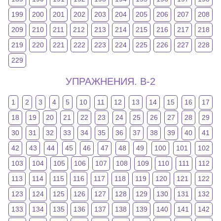
199
200
201
202
203
204
205
206
207
208
209
210
211
212
213
214
215
216
217
218
219
220
221
222
223
224
225
226
227
228
229
УПРАЖНЕНИЯ. В-2
1
2
3
4
5
10
11
12
13
14
15
16
17
18
19
20
21
22
23
24
25
26
27
28
29
30
31
32
33
34
35
36
37
38
39
40
41
42
43
44
45
46
47
48
49
100
101
102
103
104
105
106
107
108
109
110
111
112
113
114
115
116
117
118
119
120
121
122
123
124
125
126
127
128
129
130
131
132
133
134
135
136
137
138
139
140
141
142