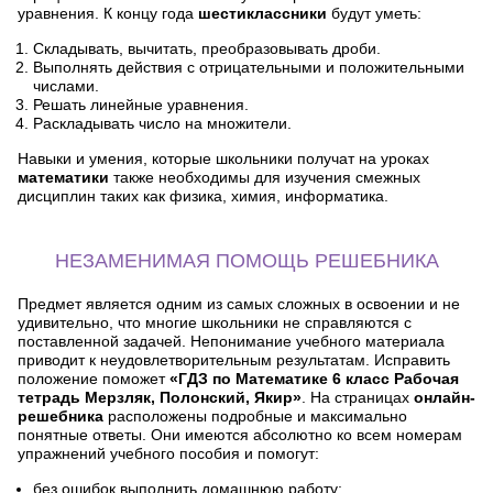
уравнения. К концу года
шестиклассники
будут уметь:
Складывать, вычитать, преобразовывать дроби.
Выполнять действия с отрицательными и положительными
числами.
Решать линейные уравнения.
Раскладывать число на множители.
Навыки и умения, которые школьники получат на уроках
математики
также необходимы для изучения смежных
дисциплин таких как физика, химия, информатика.
НЕЗАМЕНИМАЯ ПОМОЩЬ РЕШЕБНИКА
Предмет является одним из самых сложных в освоении и не
удивительно, что многие школьники не справляются с
поставленной задачей. Непонимание учебного материала
приводит к неудовлетворительным результатам. Исправить
положение поможет
«ГДЗ по Математике 6 класс Рабочая
тетрадь Мерзляк, Полонский, Якир»
. На страницах
онлайн-
решебника
расположены подробные и максимально
понятные ответы. Они имеются абсолютно ко всем номерам
упражнений учебного пособия и помогут:
без ошибок выполнить домашнюю работу;