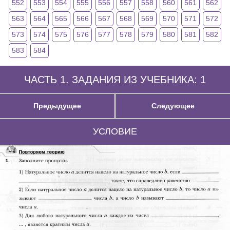
552
553
554
555
556
557
558
560
561
562
563
564
565
566
567
568
569
570
571
572
573
574
575
576
577
578
579
580
581
582
583
584
ЧАСТЬ 1. ЗАДАНИЯ ИЗ УЧЕБНИКА: 1
Предыдущее
Следующее
УСЛОВИЕ