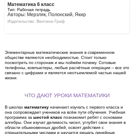
Математика 6 класс
Тип: Рабочая тетрадь
Авторы: Мерзляк, Полонский, Якир
Издательство: Вентана-Граф
Элементарные математические знания в современном
обществе являются необходимостью. Стоит только
посмотреть по сторонам и мы поймём почему. Сотовые
телефоны, компьютеры, любые расчётные операции – все это
связано с цифрами и является неотъемлемой частью нашей
жизни.
ЧТО ДАЮТ УРОКИ МАТЕМАТИКИ
В школах
математику
начинают изучать с первого класса и
она сопровождает учеников на всём пути обучения. Учебная
программа за
шестой класс
познакомит ребят с основами
алгебры. Они изучат делимость чисел, углубят свои знания в
области обыкновенных дробей, освоят действия с
отрицательными числами и научатся решать линейные