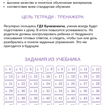
высокое качество и понятное объяснение материалов;
соответствие всем стандартам обучения.
ЦЕЛЬ ТЕТРАДИ - ТРЕНАЖЕРА
Регулярно пользуясь
ГДЗ Бунимовича
, ученик всегда будет
подготовлен к уроку. В итоге повысится успеваемость. Но
родители должны контролировать ребенка от бездумного
списывания готовых ответов, и следить, чтобы сын или дочь
разобрались и поняли заданные упражнения. Это им
пригодится в будущем.
ЗАДАНИЯ ИЗ УЧЕБНИКА
с. 4
с. 5
с. 6
с. 7
с. 8
с. 9
с. 10
с. 11
с. 12
с. 13
с. 14
с. 15
с. 16
с. 17
с. 18
с. 19
с. 20
с. 21
с. 22
с. 23
с. 24
с. 25
с. 26
с. 27
с. 28
с. 29
с. 30
с. 31
с. 32
с. 33
с. 34
с. 35
с. 36
с. 37
с. 38
с. 39
с. 40
с. 41
с. 42
с. 43
с. 44