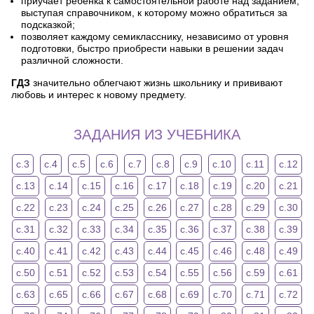
приучает ребенка к самостоятельной работе над заданием,
выступая справочником, к которому можно обратиться за
подсказкой;
позволяет каждому семикласснику, независимо от уровня
подготовки, быстро приобрести навыки в решении задач
различной сложности.
ГДЗ
значительно облегчают жизнь школьнику и прививают
любовь и интерес к новому предмету.
ЗАДАНИЯ ИЗ УЧЕБНИКА
с.3
с.4
с.5
с.6
с.7
с.8
с.9
с.10
с.11
с.12
с.13
с.14
с.15
с.16
с.17
с.18
с.19
с.20
с.21
с.22
с.23
с.24
с.25
с.26
с.27
с.28
с.29
с.30
с.31
с.32
с.33
с.34
с.35
с.36
с.37
с.38
с.39
с.40
с.41
с.42
с.43
с.44
с.45
с.46
с.48
с.49
с.50
с.51
с.52
с.53
с.54
с.55
с.56
с.59
с.61
с.63
с.65
с.66
с.67
с.68
с.69
с.70
с.71
с.72