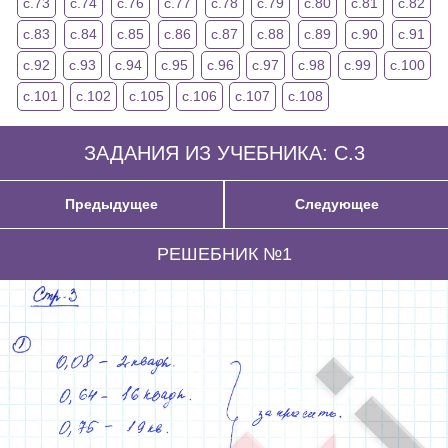
с.73
с.74
с.76
с.77
с.78
с.79
с.80
с.81
с.82
с.83
с.84
с.85
с.86
с.87
с.88
с.89
с.90
с.91
с.92
с.93
с.94
с.95
с.96
с.97
с.98
с.99
с.100
с.101
с.102
с.105
с.106
с.107
с.108
ЗАДАНИЯ ИЗ УЧЕБНИКА: С.3
Предыдущее
Следующее
РЕШЕБНИК №1