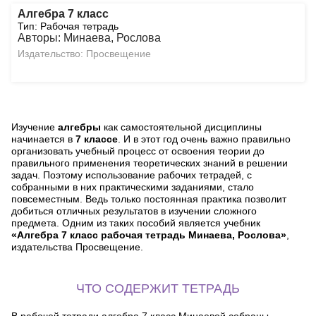
Алгебра 7 класс
Тип: Рабочая тетрадь
Авторы: Минаева, Рослова
Издательство: Просвещение
Изучение
алгебры
как самостоятельной дисциплины
начинается в
7 классе
. И в этот год очень важно правильно
организовать учебный процесс от освоения теории до
правильного применения теоретических знаний в решении
задач. Поэтому использование рабочих тетрадей, с
собранными в них практическими заданиями, стало
повсеместным. Ведь только постоянная практика позволит
добиться отличных результатов в изучении сложного
предмета. Одним из таких пособий является учебник
«Алгебра 7 класс рабочая тетрадь Минаева, Рослова»
,
издательства Просвещение.
ЧТО СОДЕРЖИТ ТЕТРАДЬ
В рабочей тетради алгебра 7 класс Минаевой собраны