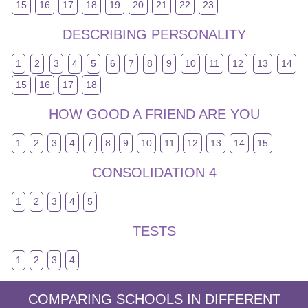
15
16
17
18
19
20
21
22
23
DESCRIBING PERSONALITY
1
2
3
4
5
6
7
8
9
10
11
12
13
14
15
16
17
18
HOW GOOD A FRIEND ARE YOU
1
2
3
4
7
8
9
10
11
12
13
14
15
CONSOLIDATION 4
1
2
3
4
5
TESTS
1
2
3
4
COMPARING SCHOOLS IN DIFFERENT