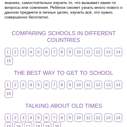
знаниях, самостоятельно изучить то, что вызывает какие-то
вопросы или сомнения. Ребёнок сможет узнать много нового о
данном предмете в личных целях, изучить всё, что нужно,
совершенно бесплатно.
COMPARING SCHOOLS IN DIFFERENT
COUNTRIES
1
2
3
4
5
6
7
8
9
10
11
12
13
14
15
THE BEST WAY TO GET TO SCHOOL
1
2
3
4
5
6
7
8
9
10
11
12
13
14
15
TALKING ABOUT OLD TIMES
1
2
3
4
5
6
7
8
9
10
11
12
13
14
15
16
17
18
19
20