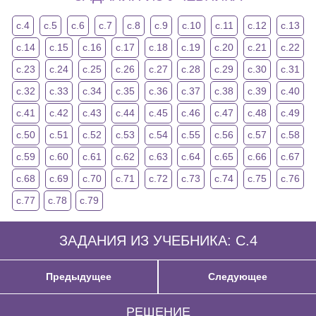
с.4
с.5
с.6
с.7
с.8
с.9
с.10
с.11
с.12
с.13
с.14
с.15
с.16
с.17
с.18
с.19
с.20
с.21
с.22
с.23
с.24
с.25
с.26
с.27
с.28
с.29
с.30
с.31
с.32
с.33
с.34
с.35
с.36
с.37
с.38
с.39
с.40
с.41
с.42
с.43
с.44
с.45
с.46
с.47
с.48
с.49
с.50
с.51
с.52
с.53
с.54
с.55
с.56
с.57
с.58
с.59
с.60
с.61
с.62
с.63
с.64
с.65
с.66
с.67
с.68
с.69
с.70
с.71
с.72
с.73
с.74
с.75
с.76
с.77
с.78
с.79
ЗАДАНИЯ ИЗ УЧЕБНИКА: С.4
Предыдущее
Следующее
РЕШЕНИЕ