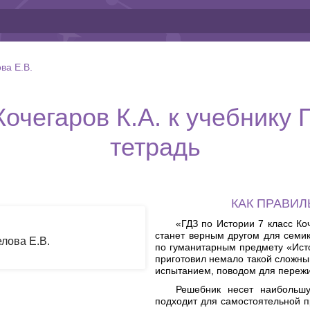
ва Е.В.
Кочегаров К.А. к учебнику 
тетрадь
КАК ПРАВИ
«ГДЗ по Истории 7 класс Ко
станет верным другом для семик
елова Е.В.
по гуманитарным предмету «Исто
приготовил немало такой сложны
испытанием, поводом для переж
Решебник несет наибольшу
подходит для самостоятельной п