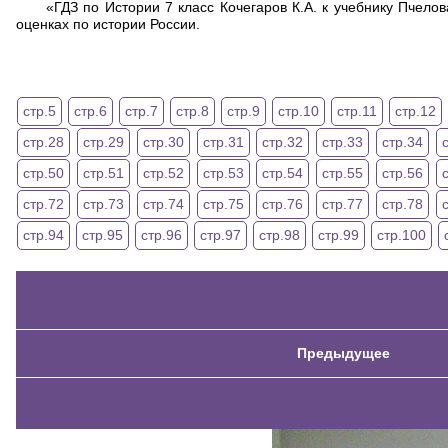
«ГДЗ по Истории 7 класс Кочегаров К.А. к учебнику Пчелов
оценках по истории России.
стр.5
стр.6
стр.7
стр.8
стр.9
стр.10
стр.11
стр.12
стр.28
стр.29
стр.30
стр.31
стр.32
стр.33
стр.34
стр.50
стр.51
стр.52
стр.53
стр.54
стр.55
стр.56
стр.72
стр.73
стр.74
стр.75
стр.76
стр.77
стр.78
стр.94
стр.95
стр.96
стр.97
стр.98
стр.99
стр.100
Предыдущее