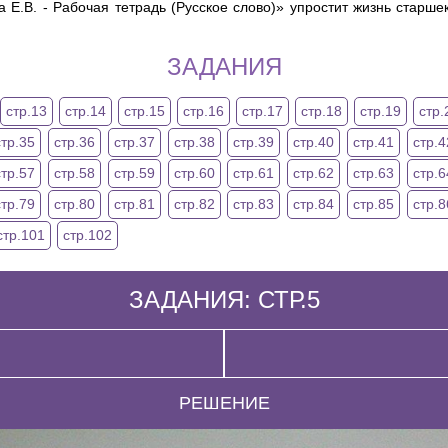
а Е.В. - Рабочая тетрадь (Русское слово)» упростит жизнь старш
ЗАДАНИЯ
стр.13
стр.14
стр.15
стр.16
стр.17
стр.18
стр.19
стр.
стр.35
стр.36
стр.37
стр.38
стр.39
стр.40
стр.41
стр.4
стр.57
стр.58
стр.59
стр.60
стр.61
стр.62
стр.63
стр.6
стр.79
стр.80
стр.81
стр.82
стр.83
стр.84
стр.85
стр.8
стр.101
стр.102
ЗАДАНИЯ: СТР.5
РЕШЕНИЕ