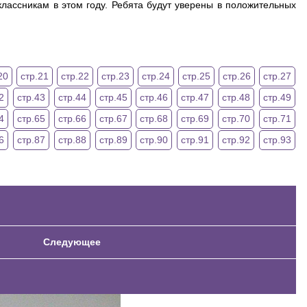
еклассникам в этом году. Ребята будут уверены в положительных
20
стр.21
стр.22
стр.23
стр.24
стр.25
стр.26
стр.27
2
стр.43
стр.44
стр.45
стр.46
стр.47
стр.48
стр.49
4
стр.65
стр.66
стр.67
стр.68
стр.69
стр.70
стр.71
6
стр.87
стр.88
стр.89
стр.90
стр.91
стр.92
стр.93
Следующее