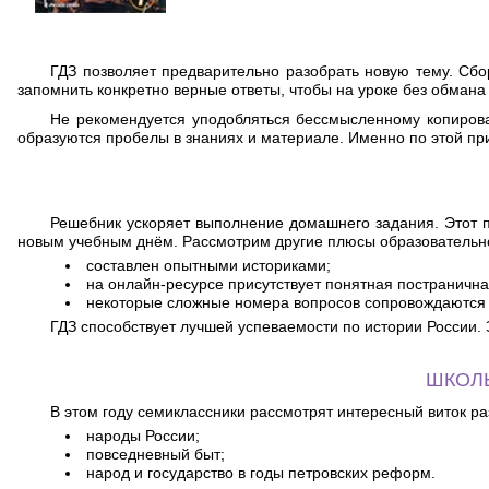
ГДЗ позволяет предварительно разобрать новую тему. Сбо
запомнить конкретно верные ответы, чтобы на уроке без обман
Не рекомендуется уподобляться бессмысленному копирова
образуются пробелы в знаниях и материале. Именно по этой при
Решебник ускоряет выполнение домашнего задания. Этот п
новым учебным днём. Рассмотрим другие плюсы образовательно
составлен опытными историками;
на онлайн-ресурсе присутствует понятная постранична
некоторые сложные номера вопросов сопровождаются 
ГДЗ способствует лучшей успеваемости по истории России. 
ШКОЛ
В этом году семиклассники рассмотрят интересный виток р
народы России;
повседневный быт;
народ и государство в годы петровских реформ.