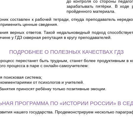
до контроля со стороны педаго
зарабатывать пятёрки. В ходе
пройденного материала.
рник составлен к рабочей тетради, откуда преподаватель нередк
а применить ценные сведения.
ния верных ответов. Такой недальновидный подход способствует 
чине у ГДЗ скверная репутация в кругу преподавателей.
ПОДРОБНЕЕ О ПОЛЕЗНЫХ КАЧЕСТВАХ ГДЗ
роцесс перестанет быть трудным, станет более продуктивным в ко
го процесса в паре с онлайн-самоучителем:
я поисковая система;
комментариями от психологов и учителей.
Занятия приносят ребёнку только позитивные эмоции.
ЬНАЯ ПРОГРАММА ПО «ИСТОРИИ РОССИИ» В СЕ
азвития нашего государства. Продемонстрируем несколько параграф