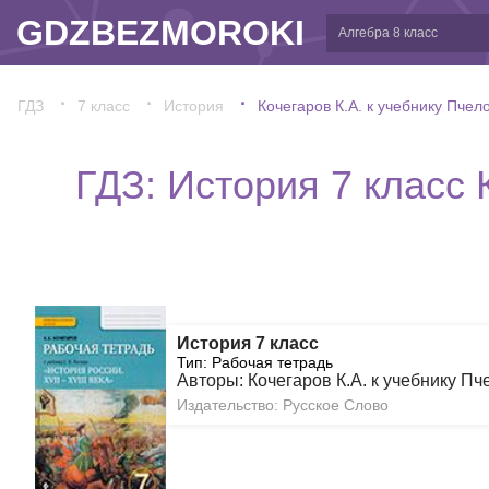
GDZBEZMOROKI
ГДЗ
7 класс
История
Кочегаров К.А. к учебнику Пчело
ГДЗ: История 7 класс 
История 7 класс
Тип: Рабочая тетрадь
Авторы: Кочегаров К.А. к учебнику Пч
Издательство: Русское Слово