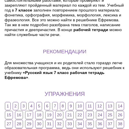
самостоятельными работами, которые проверяют и
закрепляют пройденный материал по каждой из тем. Учебный
год в
7 классе
заполнен повторением прошлого материала:
фонетика, орфография, морфемика, морфология, лексика и
фразеология. Все это можно найти в решебнике Ефремова.
Так же в нем подробно разобрана тема глаголов, написание
причастия и деепричастия. В конце
рабочей тетради
можно
найти служебные части речи.
РЕКОМЕНДАЦИИ
Для множества учащихся и их родителей стало гораздо легче
образовательная программа, ведь они используют решебник к
учебнику
«Русский язык 7 класс рабочая тетрадь
Ефремова»
.
УПРАЖНЕНИЯ
1
2
3
4
5
6
7
8
9
10
11
12
13
14
15
16
17
18
19
20
21
22
23
24
25
26
27
28
29
30
31
32
33
34
35
36
37
38