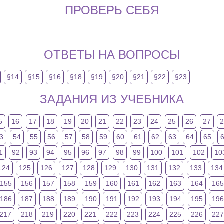
ПРОВЕРЬ СЕБЯ
ОТВЕТЫ НА ВОПРОСЫ
§14
§15
§16
§18
§19
§20
§21
§22
§23
ЗАДАНИЯ ИЗ УЧЕБНИКА
5
16
17
18
19
20
21
22
23
24
25
26
27
3
54
55
56
57
58
59
60
61
62
63
64
65
1
92
93
94
95
96
97
98
99
100
101
102
10
124
125
126
127
128
129
130
131
132
133
134
155
156
157
158
159
160
161
162
163
164
16
186
187
188
189
190
191
192
193
194
195
19
217
218
219
220
221
222
223
224
225
226
227