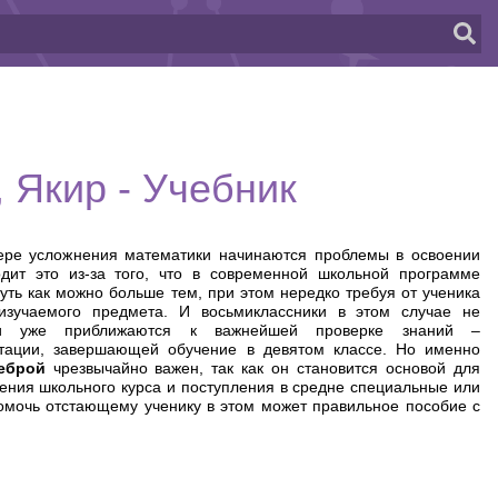
 Якир - Учебник
ере усложнения математики начинаются проблемы в освоении
дит это из-за того, что в современной школьной программе
уть как можно больше тем, при этом нередко требуя от ученика
изучаемого предмета. И восьмиклассники в этом случае не
ни уже приближаются к важнейшей проверке знаний –
стации, завершающей обучение в девятом классе. Но именно
еброй
чрезвычайно важен, так как он становится основой для
ния школьного курса и поступления в средне специальные или
омочь отстающему ученику в этом может правильное пособие с