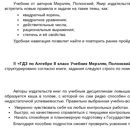
Учебник от авторов Мерзляк, Полонский, Якир издательс
встретить новые правила и задачи на такие темы, как:
квадратный корень;
квадратное уравнение;
действительные числа;
рациональные выражения;
степень и её свойства.
Удобная навигация позволит найти и повторить ранее прой
В
«ГДЗ по Алгебре 8 класс Учебник Мерзляк, Полонски
структурировано согласно книге, задания следуют строго по но
Авторы издательств книг по учебным дисциплинам повышают
образуется каша в голове, с которой он сам редко способен 
недостаточной успеваемостью. Правильно выбранная учебно-вс
Уверенно чувствовать себя на любых контрольных работах.
Быстро, но качественно справляться с текущими контроль
Начать спокойную и планомерную подготовку к Государстве
Благодаря пособию подросток сможет проверить усвоение 