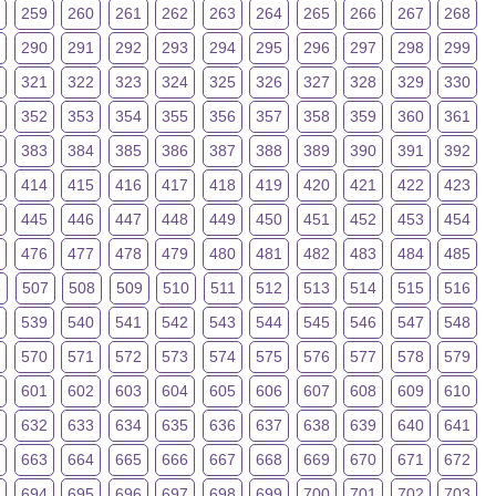
8
259
260
261
262
263
264
265
266
267
268
9
290
291
292
293
294
295
296
297
298
299
321
322
323
324
325
326
327
328
329
330
1
352
353
354
355
356
357
358
359
360
361
2
383
384
385
386
387
388
389
390
391
392
414
415
416
417
418
419
420
421
422
423
4
445
446
447
448
449
450
451
452
453
454
5
476
477
478
479
480
481
482
483
484
485
6
507
508
509
510
511
512
513
514
515
516
8
539
540
541
542
543
544
545
546
547
548
9
570
571
572
573
574
575
576
577
578
579
0
601
602
603
604
605
606
607
608
609
610
632
633
634
635
636
637
638
639
640
641
2
663
664
665
666
667
668
669
670
671
672
3
694
695
696
697
698
699
700
701
702
703