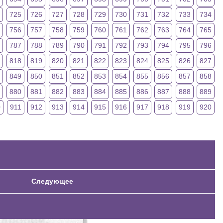
725
726
727
728
729
730
731
732
733
734
5
756
757
758
759
760
761
762
763
764
765
6
787
788
789
790
791
792
793
794
795
796
818
819
820
821
822
823
824
825
826
827
8
849
850
851
852
853
854
855
856
857
858
9
880
881
882
883
884
885
886
887
888
889
0
911
912
913
914
915
916
917
918
919
920
Следующее