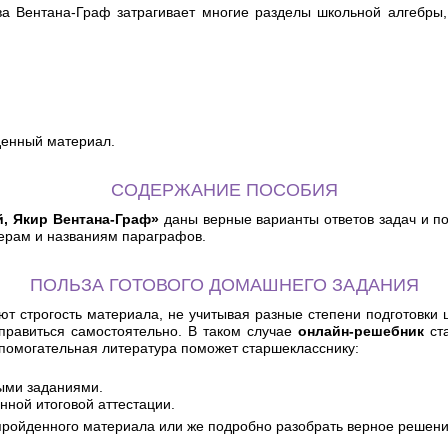
тва Вентана-Граф затрагивает многие разделы школьной алгебры,
денный материал.
СОДЕРЖАНИЕ ПОСОБИЯ
й, Якир Вентана-Граф»
даны верные варианты ответов задач и п
мерам и названиям параграфов.
ПОЛЬЗА ГОТОВОГО ДОМАШНЕГО ЗАДАНИЯ
 строгость материала, не учитывая разные степени подготовки ш
справиться самостоятельно. В таком случае
онлайн-решебник
ста
помогательная литература поможет старшекласснику:
ными заданиями.
нной итоговой аттестации.
пройденного материала или же подробно разобрать верное решени