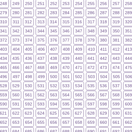
248
249
250
251
252
253
254
255
256
257
25
279
280
281
282
283
284
285
286
287
288
28
310
311
312
313
314
315
316
317
318
319
320
341
342
343
344
345
346
347
348
349
350
35
372
373
374
375
376
377
378
379
380
381
38
403
404
405
406
407
408
409
410
411
412
413
434
435
436
437
438
439
440
441
442
443
44
465
466
467
468
469
470
471
472
473
474
47
496
497
498
499
500
501
502
503
504
505
50
528
529
530
531
532
533
534
535
536
537
53
559
560
561
562
563
564
565
566
567
568
56
590
591
592
593
594
595
596
597
598
599
60
621
622
623
624
625
626
627
628
629
630
631
652
653
654
655
656
657
658
659
660
661
66
683
684
685
686
687
688
689
690
691
692
69