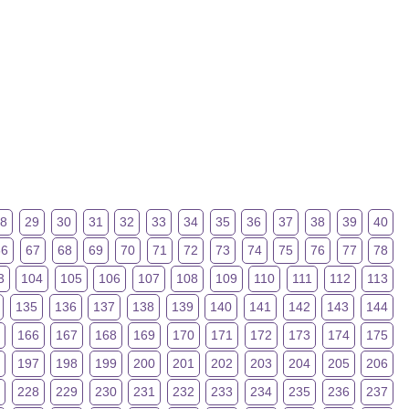
28
29
30
31
32
33
34
35
36
37
38
39
40
66
67
68
69
70
71
72
73
74
75
76
77
78
3
104
105
106
107
108
109
110
111
112
113
135
136
137
138
139
140
141
142
143
144
5
166
167
168
169
170
171
172
173
174
175
6
197
198
199
200
201
202
203
204
205
206
228
229
230
231
232
233
234
235
236
237