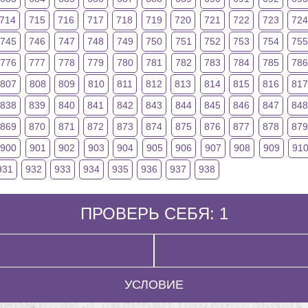
714
715
716
717
718
719
720
721
722
723
724
745
746
747
748
749
750
751
752
753
754
75
776
777
778
779
780
781
782
783
784
785
78
807
808
809
810
811
812
813
814
815
816
817
838
839
840
841
842
843
844
845
846
847
84
869
870
871
872
873
874
875
876
877
878
87
900
901
902
903
904
905
906
907
908
909
91
931
932
933
934
935
936
937
938
ПРОВЕРЬ СЕБЯ: 1
УСЛОВИЕ