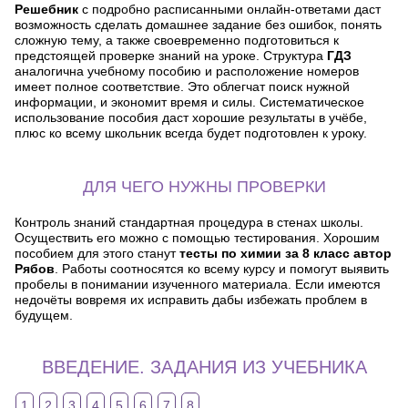
Решебник
с подробно расписанными онлайн-ответами даст
возможность сделать домашнее задание без ошибок, понять
сложную тему, а также своевременно подготовиться к
предстоящей проверке знаний на уроке. Структура
ГДЗ
аналогична учебному пособию и расположение номеров
имеет полное соответствие. Это облегчат поиск нужной
информации, и экономит время и силы. Систематическое
использование пособия даст хорошие результаты в учёбе,
плюс ко всему школьник всегда будет подготовлен к уроку.
ДЛЯ ЧЕГО НУЖНЫ ПРОВЕРКИ
Контроль знаний стандартная процедура в стенах школы.
Осуществить его можно с помощью тестирования. Хорошим
пособием для этого станут
тесты по химии за 8 класс автор
Рябов
. Работы соотносятся ко всему курсу и помогут выявить
пробелы в понимании изученного материала. Если имеются
недочёты вовремя их исправить дабы избежать проблем в
будущем.
ВВЕДЕНИЕ. ЗАДАНИЯ ИЗ УЧЕБНИКА
1
2
3
4
5
6
7
8