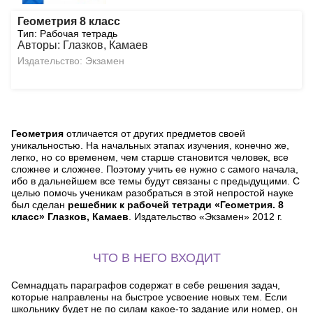
Геометрия 8 класс
Тип: Рабочая тетрадь
Авторы: Глазков, Камаев
Издательство: Экзамен
Геометрия
отличается от других предметов своей
уникальностью. На начальных этапах изучения, конечно же,
легко, но со временем, чем старше становится человек, все
сложнее и сложнее. Поэтому учить ее нужно с самого начала,
ибо в дальнейшем все темы будут связаны с предыдущими. С
целью помочь ученикам разобраться в этой непростой науке
был сделан
решебник к рабочей тетради «Геометрия. 8
класс» Глазков, Камаев
. Издательство «Экзамен» 2012 г.
ЧТО В НЕГО ВХОДИТ
Семнадцать параграфов содержат в себе решения задач,
которые направлены на быстрое усвоение новых тем. Если
школьнику будет не по силам какое-то задание или номер, он