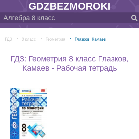
GDZBEZMOROKI
ГДЗ
8 класс
Геометрия
Глазков, Камаев
ГДЗ: Геометрия 8 класс Глазков,
Камаев - Рабочая тетрадь