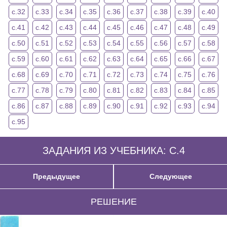
с.32
с.33
с.34
с.35
с.36
с.37
с.38
с.39
с.40
с.41
с.42
с.43
с.44
с.45
с.46
с.47
с.48
с.49
с.50
с.51
с.52
с.53
с.54
с.55
с.56
с.57
с.58
с.59
с.60
с.61
с.62
с.63
с.64
с.65
с.66
с.67
с.68
с.69
с.70
с.71
с.72
с.73
с.74
с.75
с.76
с.77
с.78
с.79
с.80
с.81
с.82
с.83
с.84
с.85
с.86
с.87
с.88
с.89
с.90
с.91
с.92
с.93
с.94
с.95
ЗАДАНИЯ ИЗ УЧЕБНИКА: С.4
Предыдущее
Следующее
РЕШЕНИЕ