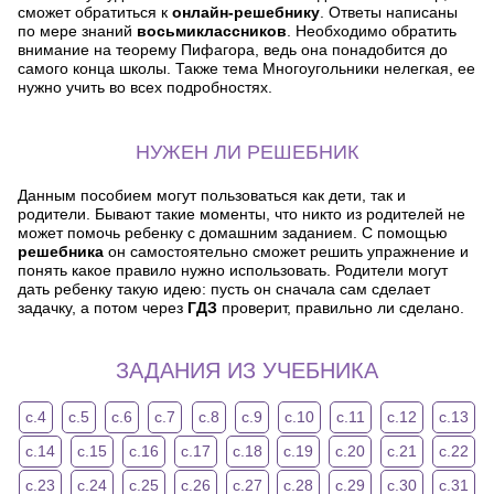
сможет обратиться к
онлайн-решебнику
. Ответы написаны
по мере знаний
восьмиклассников
. Необходимо обратить
внимание на теорему Пифагора, ведь она понадобится до
самого конца школы. Также тема Многоугольники нелегкая, ее
нужно учить во всех подробностях.
НУЖЕН ЛИ РЕШЕБНИК
Данным пособием могут пользоваться как дети, так и
родители. Бывают такие моменты, что никто из родителей не
может помочь ребенку с домашним заданием. С помощью
решебника
он самостоятельно сможет решить упражнение и
понять какое правило нужно использовать. Родители могут
дать ребенку такую идею: пусть он сначала сам сделает
задачку, а потом через
ГДЗ
проверит, правильно ли сделано.
ЗАДАНИЯ ИЗ УЧЕБНИКА
с.4
с.5
с.6
с.7
с.8
с.9
с.10
с.11
с.12
с.13
с.14
с.15
с.16
с.17
с.18
с.19
с.20
с.21
с.22
с.23
с.24
с.25
с.26
с.27
с.28
с.29
с.30
с.31