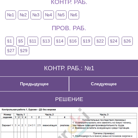
КОНТР. РАБ.
№1
№2
№3
№4
№5
№6
ПРОВ. РАБ.
§1
§5
§11
§13
§14
§16
§19
§22
§24
§26
§27
§29
КОНТР. РАБ.: №1
Предыдущее
Следующее
РЕШЕНИЕ