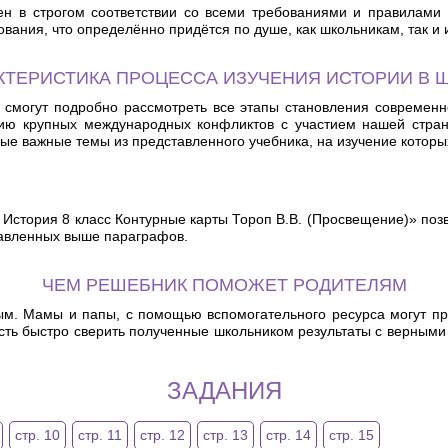
лен в строгом соответствии со всеми требованиями и правилами 
ания, что определённо придётся по душе, как школьникам, так и 
КТЕРИСТИКА ПРОЦЕССА ИЗУЧЕНИЯ ИСТОРИИ В 
и смогут подробно рассмотреть все этапы становления современн
нию крупных международных конфликтов с участием нашей стран
е важные темы из представленного учебника, на изучение которы
 История 8 класс Контурные карты Тороп В.В. (Просвещение)» поз
ставленных выше параграфов.
ЧЕМ РЕШЕБНИК ПОМОЖЕТ РОДИТЕЛЯМ
ым. Мамы и папы, с помощью вспомогательного ресурса могут п
сть быстро сверить полученные школьником результаты с верными 
ЗАДАНИЯ
стр. 10
стр. 11
стр. 12
стр. 13
стр. 14
стр. 15