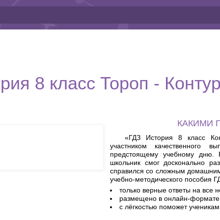
рия 8 класс Тороп - Конту
КАКИМИ 
«ГДЗ История 8 класс Ко
участником качественного в
предстоящему учебному дню. 
школьник смог досконально раз
справился со сложным домашним
учебно-методического пособия Г
только верные ответы на все 
размещено в онлайн-формате
с лёгкостью поможет ученикам