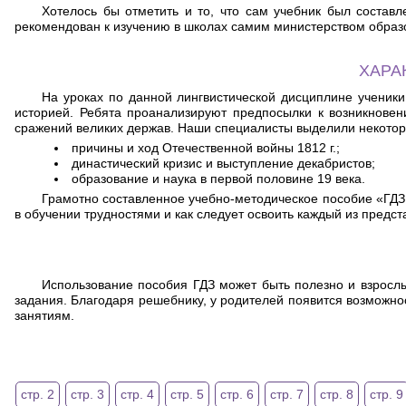
Хотелось бы отметить и то, что сам учебник был состав
рекомендован к изучению в школах самим министерством образов
ХАРА
На уроках по данной лингвистической дисциплине ученик
историей. Ребята проанализируют предпосылки к возникнове
сражений великих держав. Наши специалисты выделили некоторы
причины и ход Отечественной войны 1812 г.;
династический кризис и выступление декабристов;
образование и наука в первой половине 19 века.
Грамотно составленное учебно-методическое пособие «ГДЗ
в обучении трудностями и как следует освоить каждый из пред
Использование пособия ГДЗ может быть полезно и взросл
задания. Благодаря решебнику, у родителей появится возможно
занятиям.
стр. 2
стр. 3
стр. 4
стр. 5
стр. 6
стр. 7
стр. 8
стр. 9