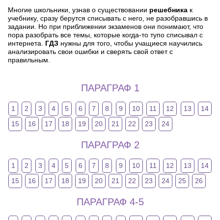
Многие школьники, узнав о существовании
решебника
к
учебнику, сразу берутся списывать с него, не разобравшись в
задании. Но при приближении экзаменов они понимают, что
пора разобрать все темы, которые когда-то тупо списывал с
интернета.
ГДЗ
нужны для того, чтобы учащиеся научились
анализировать свои ошибки и сверять свой ответ с
правильным.
ПАРАГРАФ 1
1
2
3
4
5
6
7
8
9
10
11
12
13
14
15
16
17
18
19
20
21
22
23
24
ПАРАГРАФ 2
1
2
3
4
5
6
7
8
9
10
11
12
13
14
15
16
17
18
19
20
21
22
23
24
25
26
ПАРАГРАФ 4-5