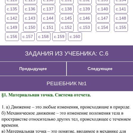
с.135
с.136
с.137
с.138
с.139
с.140
с.141
с.142
с.143
с.144
с.145
с.146
с.147
с.148
с.149
с.150
с.151
с.152
с.153
с.154
с.155
с.156
с.157
с.158
с.159
с.160
ЗАДАНИЯ ИЗ УЧЕБНИКА: С.6
Предыдущее
Следующее
РЕШЕБНИК №1