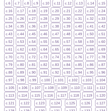
с.6
с.7
с.8
с.9
с.10
с.11
с.12
с.13
с.14
с.15
с.16
с.17
с.18
с.19
с.20
с.21
с.22
с.23
с.24
с.25
с.26
с.27
с.28
с.29
с.30
с.31
с.32
с.33
с.34
с.35
с.36
с.37
с.38
с.39
с.40
с.41
с.42
с.43
с.44
с.45
с.46
с.47
с.48
с.49
с.50
с.51
с.52
с.53
с.54
с.55
с.56
с.57
с.58
с.59
с.60
с.61
с.62
с.63
с.64
с.65
с.66
с.67
с.68
с.69
с.70
с.71
с.72
с.73
с.74
с.75
с.76
с.77
с.78
с.79
с.80
с.81
с.82
с.83
с.84
с.85
с.86
с.87
с.88
с.89
с.90
с.91
с.92
с.93
с.94
с.95
с.96
с.97
с.98
с.99
с.100
с.101
с.102
с.103
с.104
с.105
с.106
с.107
с.108
с.109
с.110
с.111
с.112
с.113
с.114
с.115
с.116
с.117
с.118
с.119
с.120
с.121
с.122
с.123
с.124
с.125
с.126
с.127
с.128
с.129
с.130
с.131
с.132
с.133
с.134