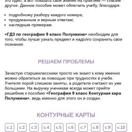
это одно, а вот показать свои знания на практике — совсем
другое. Данное пособие может облегчить учебу, благодаря:
подробному разбору каждого номера;
продуманным и верным ответам;
наглядным примерам.
«ГДЗ по географии 9 класс Полункина»
необходим для
того, чтобы лучше узнать предмет и надолго сохранить свои
познания.
РЕШАЕМ ПРОБЛЕМЫ
Зачастую старшеклассники просто не знают к кому именно
можно обратиться за помощью при трудностях в учебе.
Учителя порой слишком заняты, а родители считают их уже
большими. На выручку ученикам всегда может прийти
решебник к пособию
«География 9 класс Контурная кара
Полункина»
, ведь именно для этого он и создан.
КОНТУРНЫЕ КАРТЫ
с.1
с.2
с.3
с.4
с.5
с.6
с.7
с.8
с.9
с.10