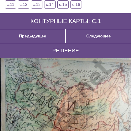
с.11
с.12
с.13
с.14
с.15
с.16
КОНТУРНЫЕ КАРТЫ: С.1
Предыдущее
Следующее
РЕШЕНИЕ