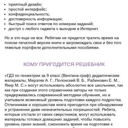
приятный дизайн;
простой интерфейс;
конфиденциальность;
достоверность информации;
быстрый поиск ответов по номерам заданий;
доступ с любого гаджета с выходом в Интернет.
Но и это еще не все. Ребятам не придется тратить время на
поиски печатной версии книги и загромождать свои и без того
тяжелые портфели дополнительными пособиями.
КОМУ ПРИГОДИТСЯ РЕШЕБНИК
«ГДЗ по геометрии за 9 класс (Вентана-граф) дидактические
материалы, Мерзляк А. Г., Полонский В. Б., Рабинович Е. М.,
Якир М. С.» могут использовать абсолютно все школьники, так
как при создании этого справочника авторы не только
придерживались современной методики обучения, но и
учитывали возможный уровень подготовки каждого подростка.
Отличникам и хорошистам книга пригодится при обнаружении
и устранении даже незначительных погрешностей. Ребята,
которые отстали от своих сверстников, могут использовать
материалы готовых домашних заданий, чтобы повысить
уровень своих знаний, сэкономить время на подготовке к