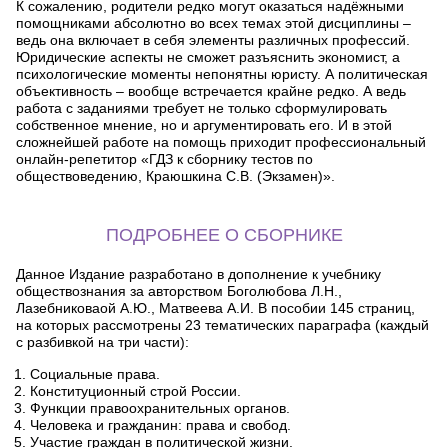
К сожалению, родители редко могут оказаться надёжными
помощниками абсолютно во всех темах этой дисциплины –
ведь она включает в себя элементы различных профессий.
Юридические аспекты не сможет разъяснить экономист, а
психологические моменты непонятны юристу. А политическая
объективность – вообще встречается крайне редко. А ведь
работа с заданиями требует не только сформулировать
собственное мнение, но и аргументировать его. И в этой
сложнейшей работе на помощь приходит профессиональный
онлайн-репетитор «ГДЗ к сборнику тестов по
обществоведению, Краюшкина С.В. (Экзамен)».
ПОДРОБНЕЕ О СБОРНИКЕ
Данное Издание разработано в дополнение к учебнику
обществознания за авторством Боголюбова Л.Н.,
Лазебниковаой А.Ю., Матвеева А.И. В пособии 145 страниц,
на которых рассмотрены 23 тематических параграфа (каждый
с разбивкой на три части):
Социальные права.
Конституционный строй России.
Функции правоохранительных органов.
Человека и гражданин: права и свобод.
Участие граждан в политической жизни.