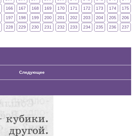
5
166
167
168
169
170
171
172
173
174
175
6
197
198
199
200
201
202
203
204
205
206
228
229
230
231
232
233
234
235
236
237
Следующее