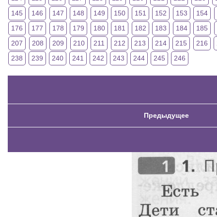
145
146
147
148
149
150
151
152
153
154
176
177
178
179
180
181
182
183
184
185
207
208
209
210
211
212
213
214
215
216
238
239
240
241
242
243
244
245
246
Предыдущее