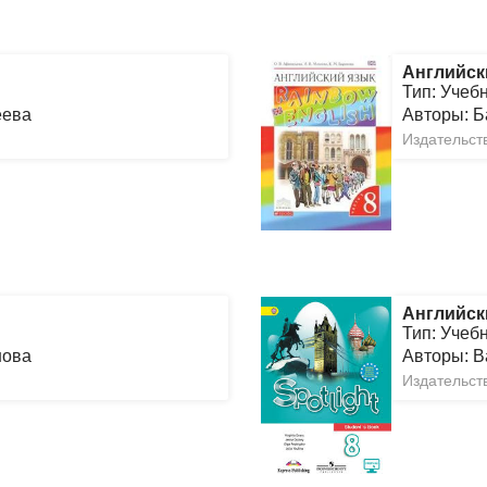
Английск
Тип: Учеб
еева
Авторы: Б
Издательств
Английск
Тип: Учеб
нова
Авторы: В
Издательст