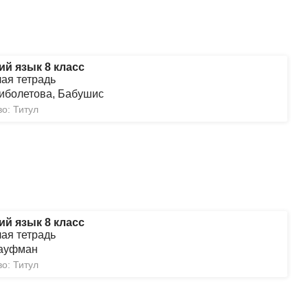
ий язык 8 класс
чая тетрадь
иболетова, Бабушис
о: Титул
ий язык 8 класс
чая тетрадь
Кауфман
о: Титул