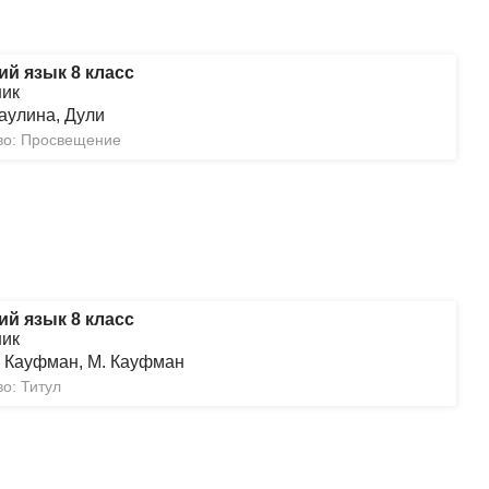
ий язык 8 класс
ник
аулина, Дули
во: Просвещение
ий язык 8 класс
ник
. Кауфман, М. Кауфман
о: Титул