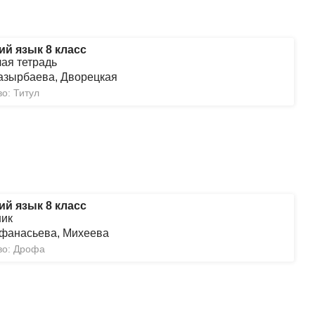
ий язык 8 класс
чая тетрадь
азырбаева, Дворецкая
о: Титул
ий язык 8 класс
ник
фанасьева, Михеева
во: Дрофа