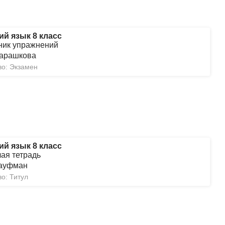
ий язык 8 класс
ник упражнений
Барашкова
во: Экзамен
ий язык 8 класс
чая тетрадь
Кауфман
о: Титул