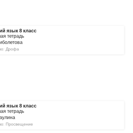
ий язык 8 класс
чая тетрадь
иболетова
во: Дрофа
ий язык 8 класс
чая тетрадь
аулина
во: Просвещение