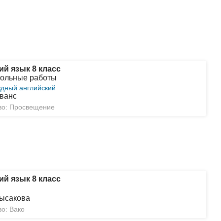
ий язык 8 класс
рольные работы
здный английский
ванс
во: Просвещение
ий язык 8 класс
Лысакова
во: Вако