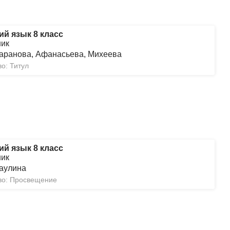
ий язык 8 класс
ник
аранова, Афанасьева, Михеева
о: Титул
ий язык 8 класс
ник
аулина
во: Просвещение