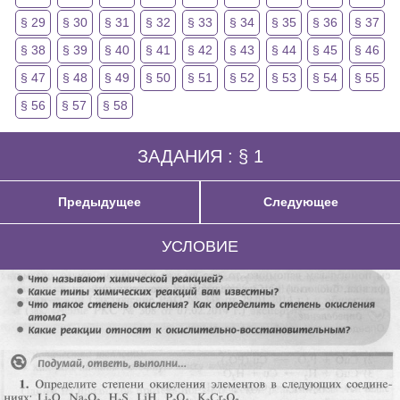
§ 29
§ 30
§ 31
§ 32
§ 33
§ 34
§ 35
§ 36
§ 37
§ 38
§ 39
§ 40
§ 41
§ 42
§ 43
§ 44
§ 45
§ 46
§ 47
§ 48
§ 49
§ 50
§ 51
§ 52
§ 53
§ 54
§ 55
§ 56
§ 57
§ 58
ЗАДАНИЯ : § 1
Предыдущее
Следующее
УСЛОВИЕ