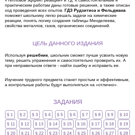
«Тепловой эффект реакций» и т.д. К самостоятельным и
практическим работам даны готовые решения, а также описан
ход проведения всех опытов.
ГДЗ Рудзитиса и Фельдмана
поможет школьнику легко решать задачи на химические
реакции, понять логику создания таблицы Менделеева,
свойства металлов, газов, органических соединений.
ЦЕЛЬ ДАННОГО ИЗДАНИЯ
Используя
решебник
, школьник сможет лучше усвоить новую
тему, решить упражнения и самостоятельно проверить их. А
при неправильном ответе - найти ошибку и исправить ее.
Изучение трудного предмета станет простым и эффективным,
а контрольные работы будут выполняться на «отлично».
ЗАДАНИЯ
§ 1
§ 2
§ 3
§ 4
§ 5
§ 6
§ 7
§ 8
§ 9
§ 10
§ 11
§ 12
§ 13
§ 14
§ 15
§ 16
§ 17
§ 18
§ 19
§ 20
§ 21
§ 22
§ 23
§ 24
§ 25
§ 26
§ 27
§ 28