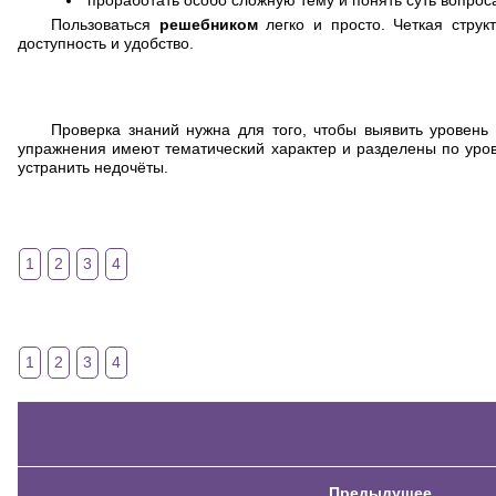
проработать особо сложную тему и понять суть вопрос
Пользоваться
решебником
легко и просто. Четкая стру
доступность и удобство.
Проверка знаний нужна для того, чтобы выявить уровень
упражнения имеют тематический характер и разделены по ур
устранить недочёты.
1
2
3
4
1
2
3
4
Предыдущее