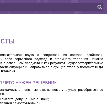
есты
лекательная наука о веществах, их составе, свойствах,
 к себе серьёзного подхода и огромного терпения. Многие
я с освоением предмета и как результат неудовлетворительные
Спасти ситуацию и направить её в лучшую сторону поможет
«ГДЗ
 Экзамен»
.
Я ЧЕГО НУЖЕН РЕШЕБНИК
максимально понятные ответы помогут лучше разобраться со
же:
и выявить допущенные ошибки;
стоящей самостоятельной;